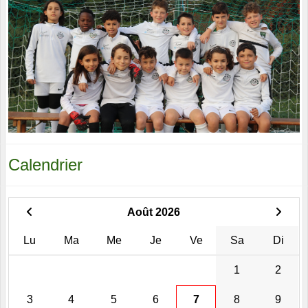
Calendrier
Août 2026
Lu
Ma
Me
Je
Ve
Sa
Di
1
2
3
4
5
6
7
8
9